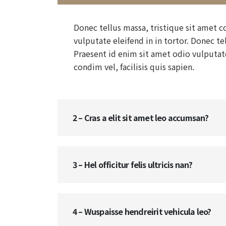
Donec tellus massa, tristique sit amet co
vulputate eleifend in in tortor. Donec tel
Praesent id enim sit amet odio vulputate 
condim vel, facilisis quis sapien.
2 – Cras a elit sit amet leo accumsan?
3 – Hel officitur felis ultricis nan?
4 – Wuspaisse hendreirit vehicula leo?