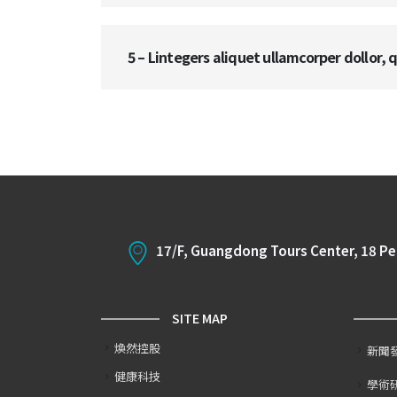
5 – Lintegers aliquet ullamcorper dollor, q
17/F, Guangdong Tours Center, 18 P
SITE MAP
煥然控股
新聞
健康科技
學術