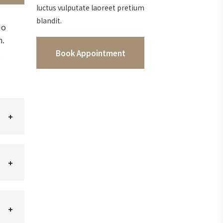
luctus vulputate laoreet pretium
blandit.
io
n.
t
Book Appointment