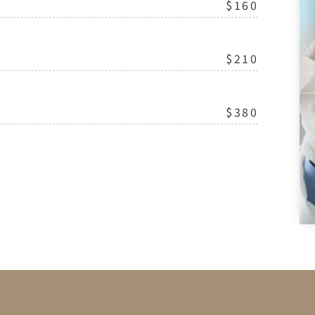
$160
$210
$380