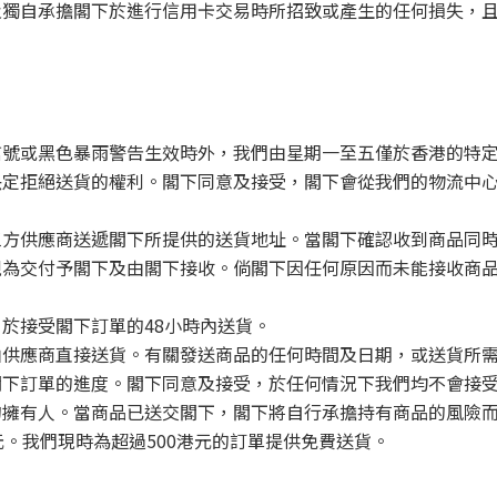
及獨自承擔閣下於進行信用卡交易時所招致或產生的任何損失，
信號或黑色暴雨警告生效時外，我們由星期一至五僅於香港的特
決定拒絕送貨的權利。閣下同意及接受，閣下會從我們的物流中
三方供應商送遞閣下所提供的送貨地址。當閣下確認收到商品同
視為交付予閣下及由閣下接收。倘閣下因任何原因而未能接收商
於接受閣下訂單的48小時內送貨。
由供應商直接送貨。有關發送商品的任何時間及日期，或送貨所
閣下訂單的進度。閣下同意及接受，於任何情況下我們均不會接
的擁有人。當商品已送交閣下，閣下將自行承擔持有商品的風險
元。我們現時為超過500港元的訂單提供免費送貨。