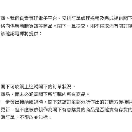
應商。我們負責管理電子平台、安排訂單處理過程及完成提供閣
價格向供應商購買該等商品。閣下一旦提交，則不得取消有關訂
。該確認電郵將提供：
。閣下可於網上追蹤閣下的訂單狀況。
的商品，而未必涵蓋閣下所訂購的所有商品。
進一步發出接納確認時，閣下就該訂單部分所作出的訂購方獲接
期更新。但不應被依賴作為閣下有意購買的商品是否確實有存貨
取消訂單，不限於並包括：