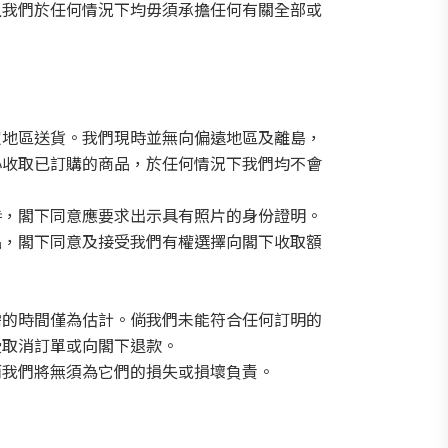
且我們於任何情況下均毋須承擔任何有關全部或
定地區送貨。我們現時並無向偏遠地區及離島，
心收取已訂購的商品，於任何情況下我們均不會
時，閣下同意應要求出示具有照片的身份證明。
品，閣下同意及接受我們有權選擇向閣下收取額
需的時間僅為估計。倘我們未能符合任何訂明的
受取消訂單或向閣下退款。
而我們將無須為它們的損失或損壞負責。