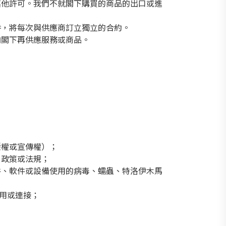
其他許可。我們不就閣下購買的商品的出口或進
時，將每次與供應商訂立獨立的合約。
向閣下再供應服務或商品。
隱權或宣傳權）；
、政策或法規；
件、軟件或設備使用的病毒、蠕蟲、特洛伊木馬
用或連接；