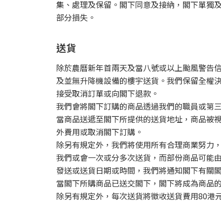
集、處理及保留。閣下同意及接納，閣下單獨
部分損失。
送貨
除於農曆新年首兩天及當八號或以上颱風警告
及並無升降機設備的樓宇送貨。我們保留全權
接受取消訂單或向閣下退款。
我們會將閣下訂購的商品透過我們的職員或第
當商品送遞至閣下所提供的送貨地址，商品被
外費用或取消閣下訂購。
除另有規定外，我們將使用所有合理商業努力，
我們或會一次或分多次送貨，而部份商品可能
發送或送貨日期或時間，我們將通知閣下有關
當閣下所購商品已送交閣下，閣下將成為商品
除另有規定外，每次送貨將徵收送貨費用80港