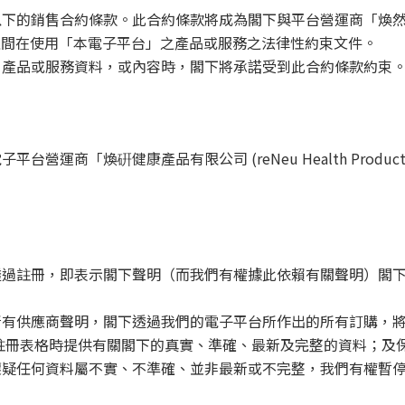
銷售合約條款。此合約條款將成為閣下與平台營運商「煥然生物科技控股
電子平台」）之間在使用「本電子平台」之產品或服務之法律性約束文件。
，產品或服務資料，或內容時，閣下將承諾受到此合約條款約束
運商「煥硏健康產品有限公司 (reNeu Health Produc
過註冊，即表示閣下聲明（而我們有權據此依賴有關聲明）閣下
所有供應商聲明，閣下透過我們的電子平台所作出的所有訂購，
註冊表格時提供有關閣下的真實、準確、最新及完整的資料；及
懷疑任何資料屬不實、不準確、並非最新或不完整，我們有權暫