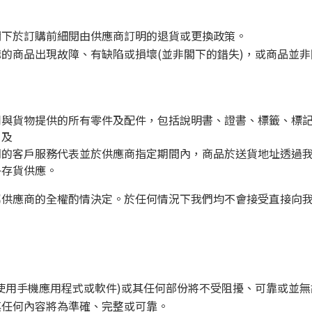
閣下於訂購前細閱由供應商訂明的退貨或更換政策。
的商品出現故障、有缺陷或損壞(並非閣下的錯失)，或商品並
與貨物提供的所有零件及配件，包括說明書、證書、標籤、標記
；及
們的客戶服務代表並於供應商指定期間內，商品於送貨地址透過
乎存貨供應。
屬供應商的全權酌情決定。於任何情況下我們均不會接受直接向
使用手機應用程式或軟件)或其任何部份將不受阻擾、可靠或並無
其任何內容將為準確、完整或可靠。