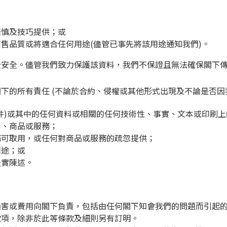
謹慎及技巧提供；或
商售品質或將適合任何用途(儘管已事先將該用途通知我們)。
全安全。儘管我們致力保護該資料，我們不保證且無法確保閣下
下的所有責任 (不論於合約、侵權或其他形式出現及不論是否因
件)或其中的任何資料或相關的任何技術性、事實、文本或印刷
）、商品或服務；
務可取用，或任何對商品或服務的疏忽提供；
用途；或
失實陳述。
損害或費用向閣下負責，包括由任何閣下知會我們的問題而引起
款項，除非於此等條款及細則另有訂明。