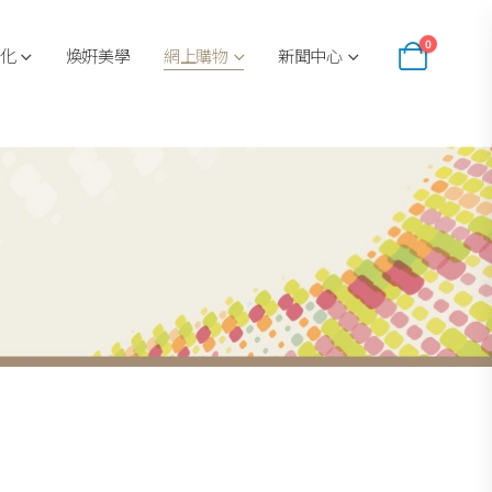
0
化
煥姸美學
網上購物
新聞中心