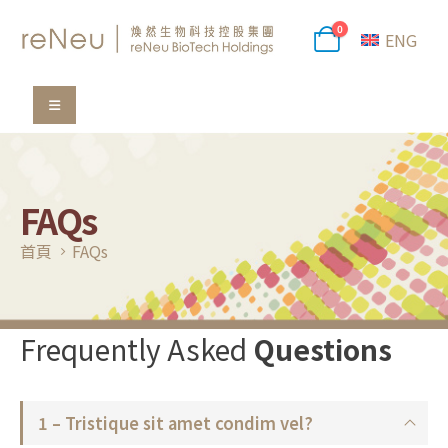
0
ENG
FAQs
首頁
FAQs
Frequently Asked
Questions
1 – Tristique sit amet condim vel?