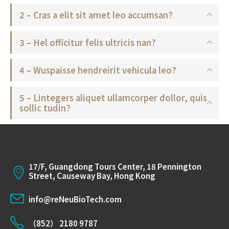
2 – Cras a elit sit amet leo accumsan?
3 – Hel officitur felis ultricis nan?
4 – Wuspaisse hendreirit vehicula leo?
5 – Lintegers aliquet ullamcorper dollor, quis
sollic tudin?
17/F, Guangdong Tours Center, 18 Pennington
Street, Causeway Bay, Hong Kong
info@reNeuBioTech.com
（852） 2180 9787