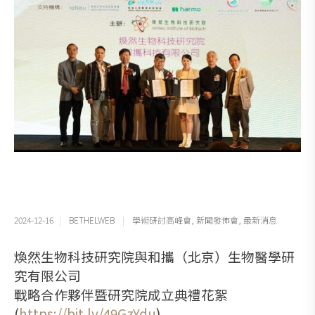
2024-12-16
BETHELWEB
學術研討高峰會
,
新聞發佈會
,
最新消息
煥然生物科技研究院與和攜（北京）生物醫學研
究有限公司
戰略合作夥伴暨研究院成立典禮花絮
(
https://bit.ly/49GzYdu
)